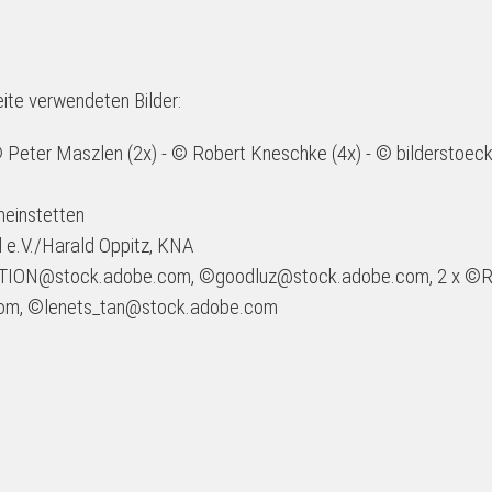
eite verwendeten Bilder:
© Peter Maszlen (2x) - © Robert Kneschke (4x) - © bildersto
heinstetten
 e.V./Harald Oppitz, KNA
ION@stock.adobe.com, ©goodluz@stock.adobe.com, 2 x ©R
, ©lenets_tan@stock.adobe.com