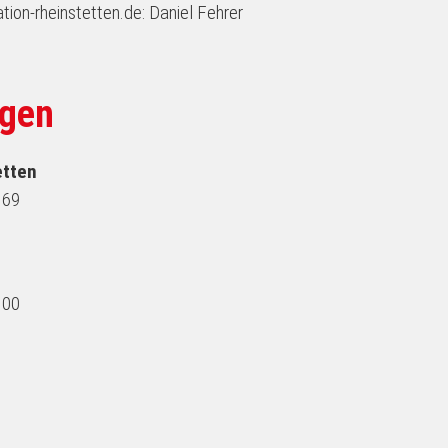
ation-rheinstetten.de: Daniel Fehrer
ngen
etten
 69
 00